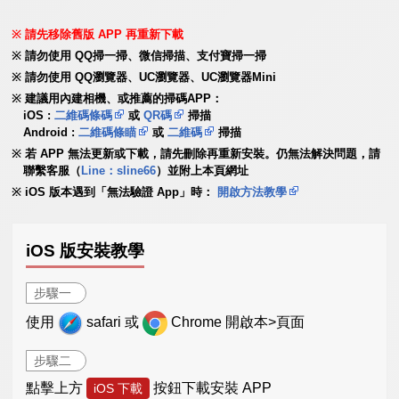
請先移除舊版 APP 再重新下載
請勿使用 QQ掃一掃、微信掃描、支付寶掃一掃
請勿使用 QQ瀏覽器、UC瀏覽器、UC瀏覽器Mini
建議用內建相機、或推薦的掃碼APP：
iOS :
二維碼條碼
或
QR碼
掃描
Android :
二維碼條瞄
或
二維碼
掃描
若 APP 無法更新或下載，請先刪除再重新安裝。仍無法解決問題，請
聯繫客服（
Line：sline66
）並附上本頁網址
iOS 版本遇到「無法驗證 App」時：
開啟方法教學
iOS 版安裝教學
步驟一
使用
safari 或
Chrome 開啟本>頁面
步驟二
點擊上方
按鈕下載安裝 APP
iOS 下載