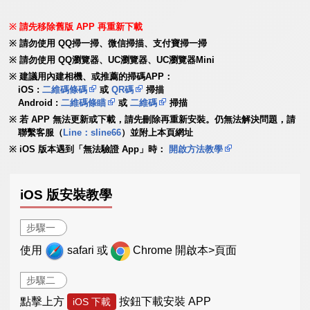
請先移除舊版 APP 再重新下載
請勿使用 QQ掃一掃、微信掃描、支付寶掃一掃
請勿使用 QQ瀏覽器、UC瀏覽器、UC瀏覽器Mini
建議用內建相機、或推薦的掃碼APP：
iOS :
二維碼條碼
或
QR碼
掃描
Android :
二維碼條瞄
或
二維碼
掃描
若 APP 無法更新或下載，請先刪除再重新安裝。仍無法解決問題，請
聯繫客服（
Line：sline66
）並附上本頁網址
iOS 版本遇到「無法驗證 App」時：
開啟方法教學
iOS 版安裝教學
步驟一
使用
safari 或
Chrome 開啟本>頁面
步驟二
點擊上方
按鈕下載安裝 APP
iOS 下載