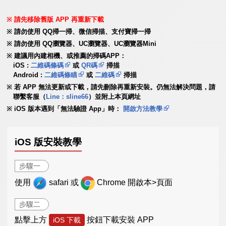
請先移除舊版 APP 再重新下載
請勿使用 QQ掃一掃、微信掃描、支付寶掃一掃
請勿使用 QQ瀏覽器、UC瀏覽器、UC瀏覽器Mini
建議用內建相機、或推薦的掃碼APP：
iOS :
二維碼條碼
或
QR碼
掃描
Android :
二維碼條瞄
或
二維碼
掃描
若 APP 無法更新或下載，請先刪除再重新安裝。仍無法解決問題，請
聯繫客服（
Line：sline66
）並附上本頁網址
iOS 版本遇到「無法驗證 App」時：
開啟方法教學
iOS 版安裝教學
步驟一
使用
safari 或
Chrome 開啟本>頁面
步驟二
點擊上方
按鈕下載安裝 APP
iOS 下載