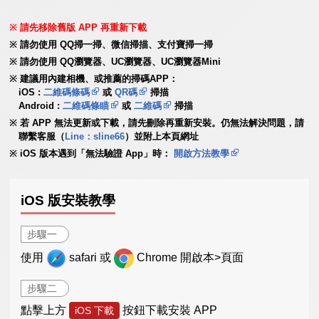
請先移除舊版 APP 再重新下載
請勿使用 QQ掃一掃、微信掃描、支付寶掃一掃
請勿使用 QQ瀏覽器、UC瀏覽器、UC瀏覽器Mini
建議用內建相機、或推薦的掃碼APP：
iOS :
二維碼條碼
或
QR碼
掃描
Android :
二維碼條瞄
或
二維碼
掃描
若 APP 無法更新或下載，請先刪除再重新安裝。仍無法解決問題，請
聯繫客服（
Line：sline66
）並附上本頁網址
iOS 版本遇到「無法驗證 App」時：
開啟方法教學
iOS 版安裝教學
步驟一
使用
safari 或
Chrome 開啟本>頁面
步驟二
點擊上方
按鈕下載安裝 APP
iOS 下載