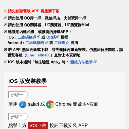
請先移除舊版 APP 再重新下載
請勿使用 QQ掃一掃、微信掃描、支付寶掃一掃
請勿使用 QQ瀏覽器、UC瀏覽器、UC瀏覽器Mini
建議用內建相機、或推薦的掃碼APP：
iOS :
二維碼條碼
或
QR碼
掃描
Android :
二維碼條瞄
或
二維碼
掃描
若 APP 無法更新或下載，請先刪除再重新安裝。仍無法解決問題，請
聯繫客服（
Line：sline66
）並附上本頁網址
iOS 版本遇到「無法驗證 App」時：
開啟方法教學
iOS 版安裝教學
步驟一
使用
safari 或
Chrome 開啟本>頁面
步驟二
點擊上方
按鈕下載安裝 APP
iOS 下載